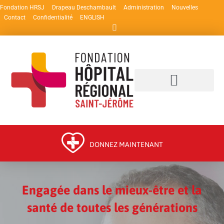
Fondation HRSJ
Drapeau Deschambault
Administration
Nouvelles
Contact
Confidentialité
ENGLISH
DONNEZ MAINTENANT
Engagée dans
le mieux-être et
la
santé de toutes
les générations