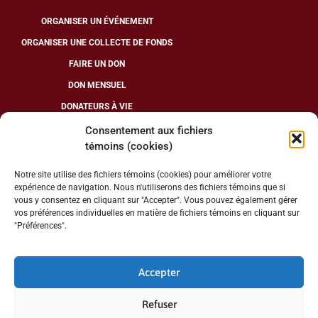
poser ce geste et de faire
ORGANISER UN ÉVÉNEMENT
un don planifié. On
ORGANISER UNE COLLECTE DE FONDS
pourrait croire que mon
FAIRE UN DON
choix allait de soi. Eh
DON MENSUEL
bien, sachez que non.
Tout comme vous, ce
DONATEURS À VIE
sujet m’était inconnu
Consentement aux fichiers
témoins (cookies)
jusqu’au moment où j’ai
SUIVEZ-NOUS
eu la joie de participer à
Notre site utilise des fichiers témoins (cookies) pour améliorer votre
une conférence pour en
expérience de navigation. Nous n'utiliserons des fichiers témoins que si
vous y consentez en cliquant sur "Accepter". Vous pouvez également gérer
apprendre davantage.
vos préférences individuelles en matière de fichiers témoins en cliquant sur
Lors de cette rencontre,
"Préférences".
NUMÉRO D’ORGANISME DE CHARITÉ : 13286 7078 RR0001
l’homme d’affaires en
moi a vite compris qu’en
Accepter
INSCRIVEZ VOUS À NOTRE INFOLETTRE
choisissant de prendre
une assurance vie,
Refuser