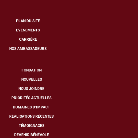
PLAN DU SITE
ÉVÉNEMENTS
CARRIÈRE
NOS AMBASSADEURS
FONDATION
NOUVELLES
NOUS JOINDRE
PRIORITÉS ACTUELLES
DOMAINES D’IMPACT
« En tant que président
RÉALISATIONS RÉCENTES
de la Fondation, vous
TÉMOIGNAGES
pensez peut-être qu’il a
été facile pour moi de
DEVENIR BÉNÉVOLE