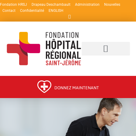
Fondation HRSJ
Drapeau Deschambault
Administration
Nouvelles
Contact
Confidentialité
ENGLISH
DONNEZ MAINTENANT