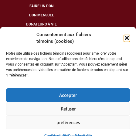
FAIRE UN DON
DON MENSUEL
DONATEURS À VIE
Consentement aux fichiers
témoins (cookies)
SUIVEZ-NOUS
Notre site utilise des fichiers témoins (cookies) pour améliorer votre
expérience de navigation. Nous n'utiliserons des fichiers témoins que si
vous y consentez en cliquant sur "Accepter". Vous pouvez également gérer
vos préférences individuelles en matière de fichiers témoins en cliquant sur
"Préférences".
NUMÉRO D’ORGANISME DE CHARITÉ : 13286 7078 RR0001
Accepter
INSCRIVEZ VOUS À NOTRE INFOLETTRE
Refuser
préférences
Confidentialité
Confidentialité