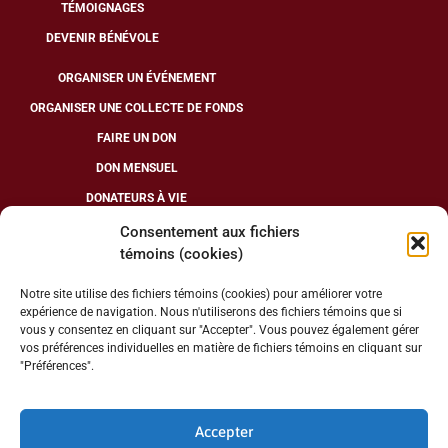
TÉMOIGNAGES
DEVENIR BÉNÉVOLE
ORGANISER UN ÉVÉNEMENT
ORGANISER UNE COLLECTE DE FONDS
FAIRE UN DON
DON MENSUEL
DONATEURS À VIE
Consentement aux fichiers
témoins (cookies)
SUIVEZ-NOUS
Notre site utilise des fichiers témoins (cookies) pour améliorer votre
expérience de navigation. Nous n'utiliserons des fichiers témoins que si
vous y consentez en cliquant sur "Accepter". Vous pouvez également gérer
vos préférences individuelles en matière de fichiers témoins en cliquant sur
"Préférences".
NUMÉRO D’ORGANISME DE CHARITÉ : 13286 7078 RR0001
Accepter
INSCRIVEZ VOUS À NOTRE INFOLETTRE