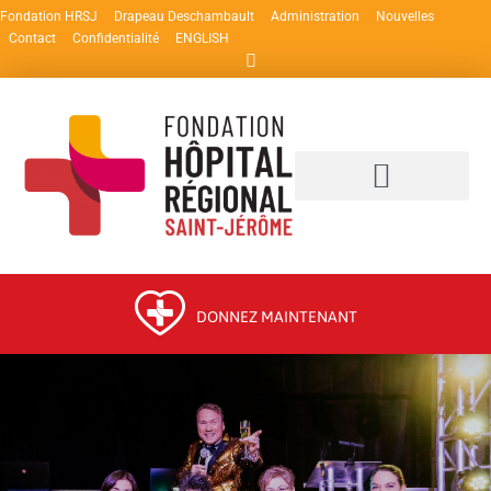
Fondation HRSJ
Drapeau Deschambault
Administration
Nouvelles
Contact
Confidentialité
ENGLISH
DONNEZ MAINTENANT