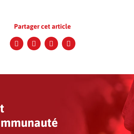
Partager cet article
t
communauté