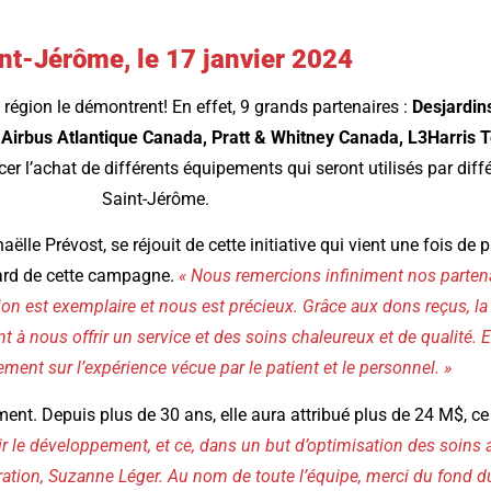
nt-Jérôme, le 17 janvier 2024
a région le démontrent! En effet, 9 grands partenaires :
Desjardin
et Airbus Atlantique Canada, Pratt & Whitney Canada, L3Harris 
cer l’achat de différents équipements qui seront utilisés par dif
Saint-Jérôme.
lle Prévost, se réjouit de cette initiative qui vient une fois de
égard de cette campagne.
« Nous remercions infiniment nos parten
n est exemplaire et nous est précieux. Grâce aux dons reçus, la 
nt à nous offrir un service et des soins chaleureux et de qualité. E
ent sur l’expérience vécue par le patient et le personnel. »
ent. Depuis plus de 30 ans, elle aura attribué plus de 24 M$, c
r le développement, et ce, dans un but d’optimisation des soins af
tration, Suzanne Léger. Au nom de toute l’équipe, merci du fond du