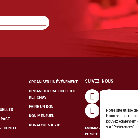
SUIVEZ-NOUS
ORGANISER UN ÉVÉNEMENT
ORGANISER UNE COLLECTE
DE FONDS
FAIRE UN DON
TUELLES
Notre site utilise 
Nous n'utiliserons 
DON MENSUEL
MPACT
pouvez également gé
DONATEURS À VIE
sur "Préférences".
NUMÉRO D’ORGANISME DE
 RÉCENTES
CHARITÉ : 13286 7078 RR0001