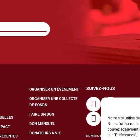
SUIVEZ-NOUS
ORGANISER UN ÉVÉNEMENT
ORGANISER UNE COLLECTE
DE FONDS
FAIRE UN DON
TUELLES
Notre site utilise 
Nous n'utiliserons 
DON MENSUEL
MPACT
pouvez également gé
DONATEURS À VIE
sur "Préférences".
NUMÉRO D’ORGANISME DE
 RÉCENTES