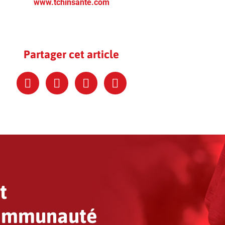
www.tchinsante.com
Partager cet article
t
communauté