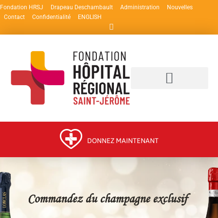
Fondation HRSJ
Drapeau Deschambault
Administration
Nouvelles
Contact
Confidentialité
ENGLISH
DONNEZ MAINTENANT